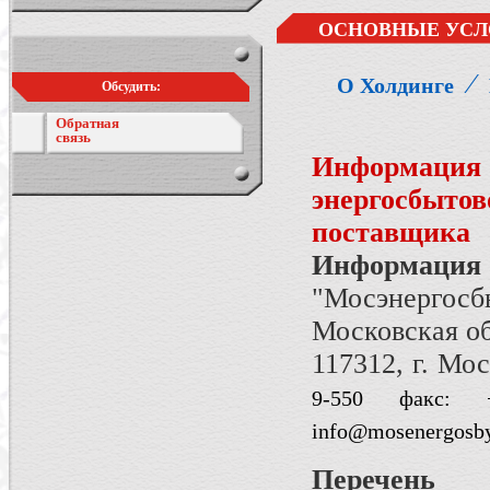
ОСНОВНЫЕ УСЛ
⁄
О Холдинге
Обсудить:
Обратная
связь
Информация 
энергосбыто
поставщика
Информация
"Мосэнергосбы
Московская о
117312, г. Мос
9-550
факс:
info@mosenergosby
Перечень