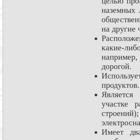
целью про
наземных л
общественн
на другие 
Располож
какие-ли
например,
дорогой.
Использ
продуктов.
Является
участке 
строений
электросн
Имеет дв