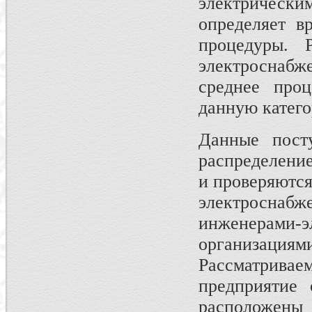
электрическ
определяет в
процедуры. 
электроснаб
среднее про
данную катего
Данные пост
распределение
и проверяютс
электроснабж
инженерами
организаци
Рассматрив
предприятие 
расположены