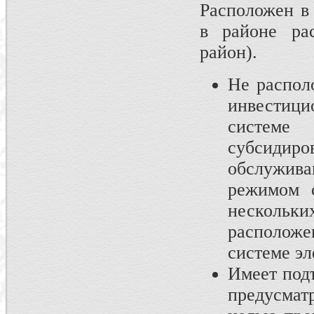
Расположен в
в районе ра
район).
Не распол
инвестиц
системе
субсид
обслужив
режимом с
нескольки
расположе
системе э
Имеет под
предусмат