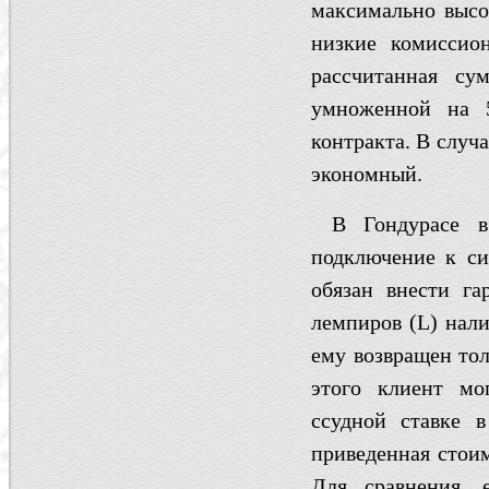
максимально высок
низкие комиссион
рассчитанная су
умноженной на 5
контракта. В случа
экономный.
В Гондурасе в
подключение к с
обязан внести г
лемпиров (L) нал
ему возвращен тол
этого клиент мо
ссудной ставке в
приведенная стоим
Для сравнения, 