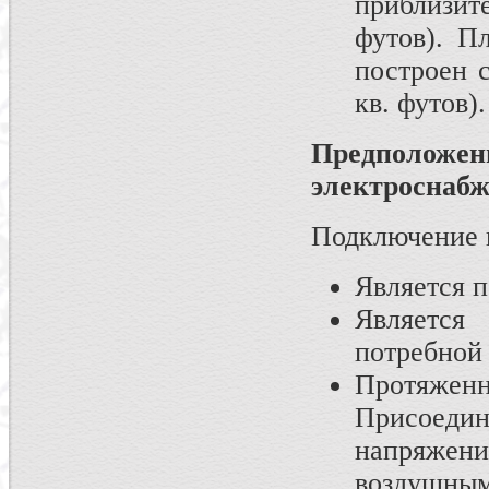
приблизит
футов). П
построен с
кв. футов).
Предполож
электроснаб
Подключение 
Является 
Является
потребной
Протяжен
Присоедин
напряжени
воздушным