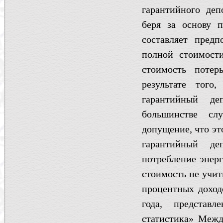
гарантийного деп
беря за основу п
составляет пред
полной стоимости
стоимость потер
результате того
гарантийный де
большинстве сл
допущение, что это
гарантийный де
потребление энерг
стоимость не учит
процентных доход
года, представ
статистика» Межд