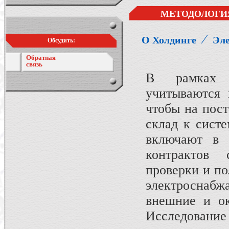
МЕТОДОЛОГИ
⁄
О Холдинге
Эле
Обсудить:
Обратная
связь
В рамках и
учитываются 
чтобы на пос
склад к сист
включают в 
контрактов 
проверки и по
электроснабж
внешние и ок
Исследование