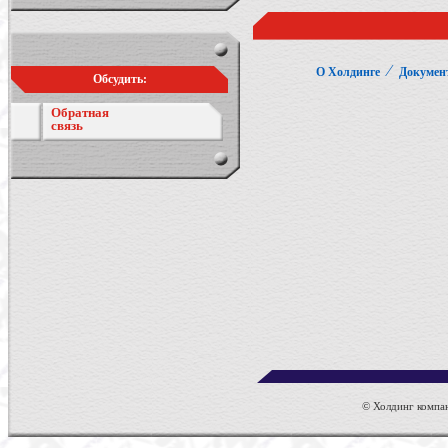
⁄
О Холдинге
Докумен
Обсудить:
Обратная
связь
© Холдинг компан