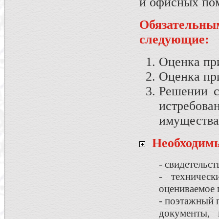
и офисных по
Обязатель
следующие:
Оценка при
Оценка пр
Решении с
истребова
имущества,
Необходим
- cвидетельст
- техничес
оцениваемое 
- поэтажный 
документы,