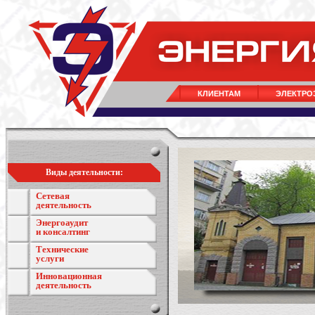
КЛИЕНТАМ
ЭЛЕКТРО
Виды деятельности:
Сетевая
деятельность
Энергоаудит
и консалтинг
Технические
услуги
Инновационная
деятельность