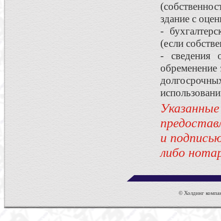
(собственно
здание с оце
- бухгалтер
(если собств
- сведения 
обременение 
долгосрочн
использован
Указан
предостав
и подписью
либо нота
© Холдинг компан