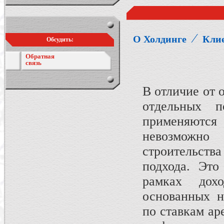
⁄
О Холдинге
Кли
Обсудить:
Обратная
связь
В отличие от 
отдельных п
применяются 
невозможно 
строительств
подхода. Это
рамках дохо
основанных н
по ставкам а